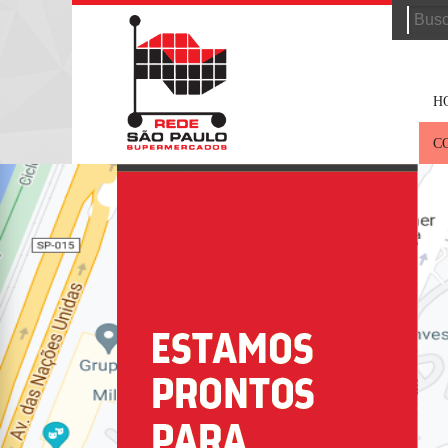
Searc
for:
H
C