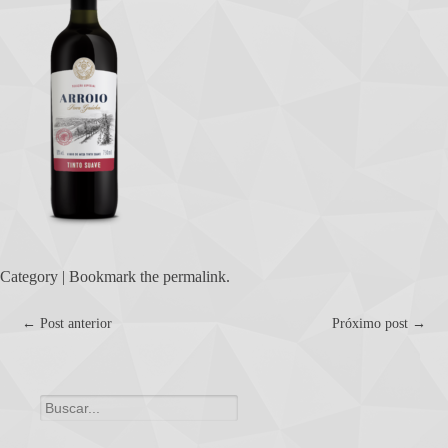
Category | Bookmark the
permalink
.
Post
←
Post anterior
Próximo post
→
navigation
Search
for: