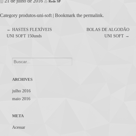
21 de julho de 2016
Rede SP
Category
produtos-uni-soft
| Bookmark the
permalink
.
Post
←
HASTES FLEXÍVEIS
BOLAS DE ALGODÃO
UNI SOFT 150unds
UNI SOFT
→
navigation
Search
for:
ARCHIVES
julho 2016
maio 2016
META
Acessar