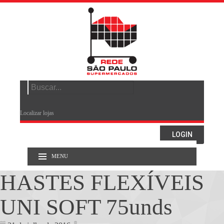
Search
for:
Localizar lojas
LOGIN
MENU
HASTES FLEXÍVEIS
UNI SOFT 75unds